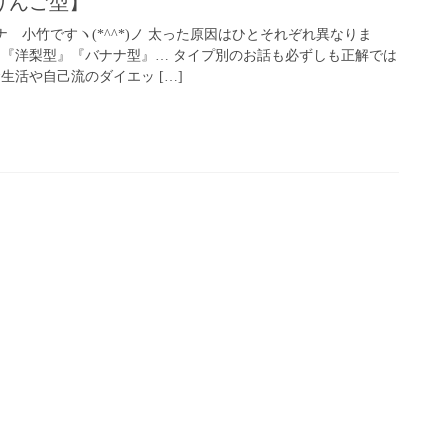
りんご型】
ナ 小竹ですヽ(*^^*)ノ 太った原因はひとそれぞれ異なりま
』『洋梨型』『バナナ型』… タイプ別のお話も必ずしも正解では
生活や自己流のダイエッ […]