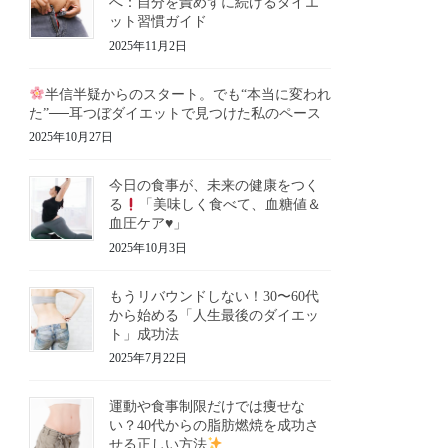
へ：自分を責めずに続けるダイエ
ット習慣ガイド
2025年11月2日
半信半疑からのスタート。でも“本当に変われ
た”──耳つぼダイエットで見つけた私のペース
2025年10月27日
今日の食事が、未来の健康をつく
る
「美味しく食べて、血糖値＆
血圧ケア
♥️
」
2025年10月3日
もうリバウンドしない！30〜60代
から始める「人生最後のダイエッ
ト」成功法
2025年7月22日
運動や食事制限だけでは痩せな
い？40代からの脂肪燃焼を成功さ
せる正しい方法