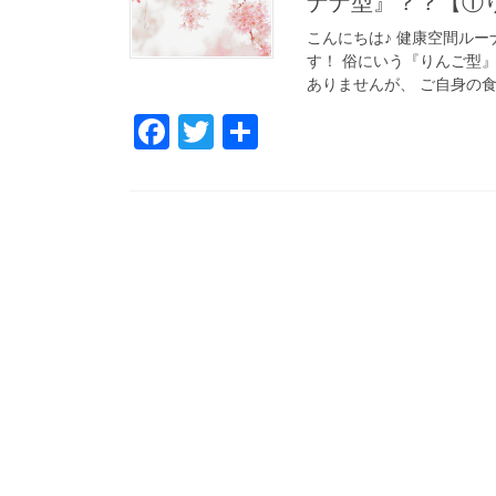
ナナ型』？？【①
こんにちは♪ 健康空間ルー
す！ 俗にいう『りんご型
ありませんが、 ご自身の食
Fa
T
共
ce
wi
有
bo
tte
ok
r