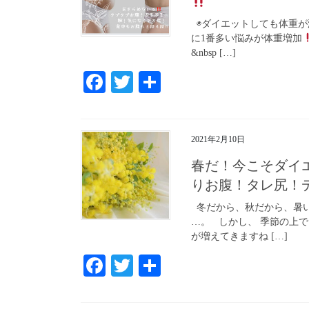
◉ダイエットしても体重が減
に1番多い悩みが体重増加
&nbsp […]
Fa
T
共
ce
wi
有
bo
tte
2021年2月10日
ok
r
春だ！今こそダイエ
りお腹！タレ尻！
冬だから、秋だから、暑い
…。 しかし、 季節の上
が増えてきますね […]
Fa
T
共
ce
wi
有