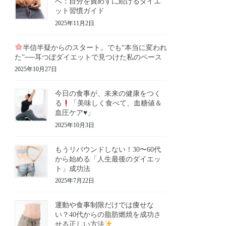
へ：自分を責めずに続けるダイエ
ット習慣ガイド
2025年11月2日
半信半疑からのスタート。でも“本当に変われ
た”──耳つぼダイエットで見つけた私のペース
2025年10月27日
今日の食事が、未来の健康をつく
る
「美味しく食べて、血糖値＆
血圧ケア
♥️
」
2025年10月3日
もうリバウンドしない！30〜60代
から始める「人生最後のダイエッ
ト」成功法
2025年7月22日
運動や食事制限だけでは痩せな
い？40代からの脂肪燃焼を成功さ
せる正しい方法