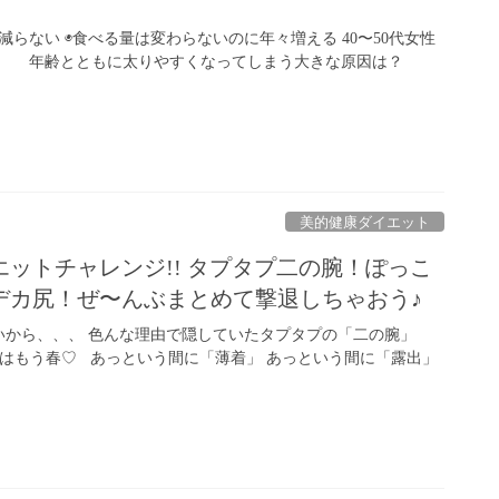
らない ◉食べる量は変わらないのに年々増える 40〜50代女性
年齢とともに太りやすくなってしまう大きな原因は？
美的健康ダイエット
ットチャレンジ!! タプタプ二の腕！ぽっこ
デカ尻！ぜ〜んぶまとめて撃退しちゃおう♪
から、、、 色んな理由で隠していたタプタプの「二の腕」
ではもう春♡ あっという間に「薄着」 あっという間に「露出」