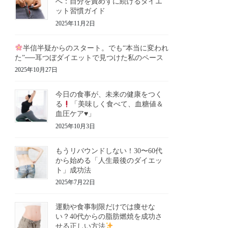
へ：自分を責めずに続けるダイエ
ット習慣ガイド
2025年11月2日
半信半疑からのスタート。でも“本当に変われ
た”──耳つぼダイエットで見つけた私のペース
2025年10月27日
今日の食事が、未来の健康をつく
る
「美味しく食べて、血糖値＆
血圧ケア
♥️
」
2025年10月3日
もうリバウンドしない！30〜60代
から始める「人生最後のダイエッ
ト」成功法
2025年7月22日
運動や食事制限だけでは痩せな
い？40代からの脂肪燃焼を成功さ
せる正しい方法