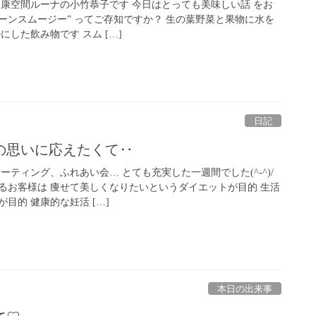
健康空間ルーナの小竹恭子です 今日はとっても美味しい話 をお
リーンスムージー” ってご存知ですか？ 生の葉野菜と果物に水を
にした飲み物です スム […]
日記
の思いに応えたくて‥
ーティング、ふれあい会… とても充実した一週間でした(^-^)/
るお客様は 痩せて美しくなりたいというダイエットが目的 生活
目的 健康的な妊活 […]
本日の出来事