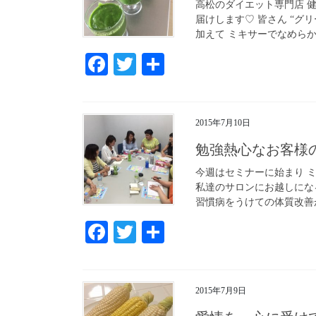
高松のダイエット専門店 
届けします♡ 皆さん “グ
加えて ミキサーでなめらか
Fa
T
共
ce
wi
有
bo
tte
2015年7月10日
ok
r
勉強熱心なお客様
今週はセミナーに始まり ミ
私達のサロンにお越しにな
習慣病をうけての体質改善が
Fa
T
共
ce
wi
有
bo
tte
2015年7月9日
ok
r