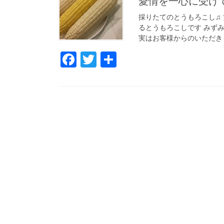
愛情を一心に受け
採りたてのとうもろこし♫
るとうもろこしです みずみ
実はお客様からのいただきもの
Fa
T
共
ce
wi
有
bo
tte
ok
r