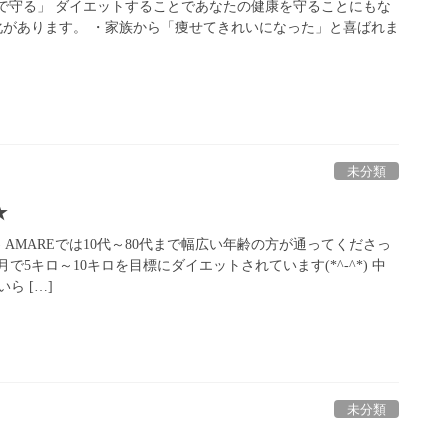
で守る」 ダイエットすることであなたの健康を守ることにもな
化があります。 ・家族から「痩せてきれいになった」と喜ばれま
未分類
★
^) AMAREでは10代～80代まで幅広い年齢の方が通ってくださっ
で5キロ～10キロを目標にダイエットされています(*^-^*) 中
ら […]
未分類