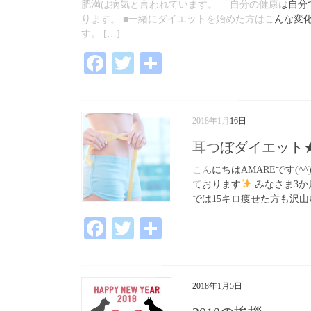
肥満は病気と言われています。 「自分の健康は自分
ります。 ■一緒にダイエットを始めた方はこんな変
す。 […]
Fa
T
共
ce
wi
有
bo
tte
2018年1月16日
ok
r
耳つぼダイエット
こんにちはAMAREです(^
ております
みなさま3か月
では15キロ痩せた方も沢山い
Fa
T
共
ce
wi
有
bo
tte
2018年1月5日
ok
r