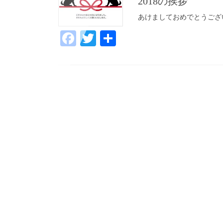
2018の挨拶
あけましておめでとうござ
Fa
T
共
ce
wi
有
bo
tte
ok
r