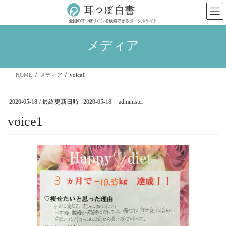
コ
ナ
ン
ビ
テ
ゲ
ン
ー
メディア
ツ
シ
へ
ョ
ス
ン
HOME
メディア
voice1
キ
に
ッ
移
プ
動
2020-05-18
/ 最終更新日時 :
2020-05-18
administer
voice1