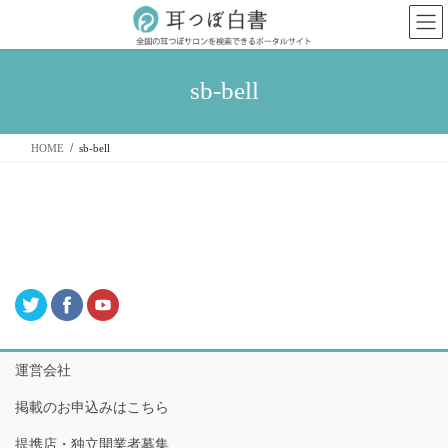
コ
ナ
ン
ビ
テ
ゲ
ン
ー
sb-bell
ツ
シ
へ
ョ
ス
ン
HOME
sb-bell
キ
に
ッ
移
プ
動
運営会社
掲載のお申込みはこちら
提携店・独立開業者募集