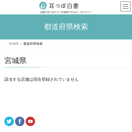
コ
ナ
ン
ビ
テ
ゲ
ン
ー
都道府県検索
ツ
シ
へ
ョ
ス
ン
HOME
都道府県検索
キ
に
ッ
移
プ
動
宮城県
該当する店舗は現在登録されていません