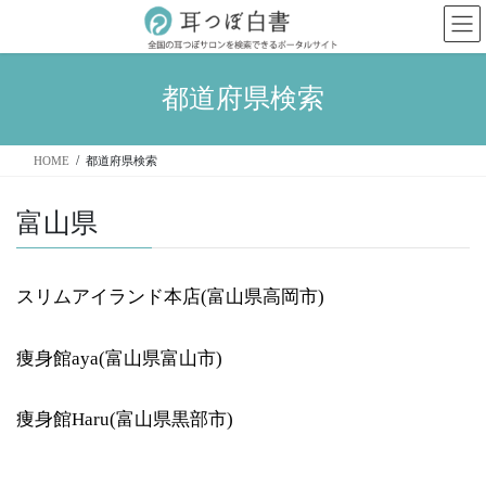
コ
ナ
ン
ビ
テ
ゲ
ン
ー
都道府県検索
ツ
シ
へ
ョ
ス
ン
HOME
都道府県検索
キ
に
ッ
移
プ
動
富山県
スリムアイランド本店(富山県高岡市)
痩身館aya(富山県富山市)
痩身館Haru(富山県黒部市)