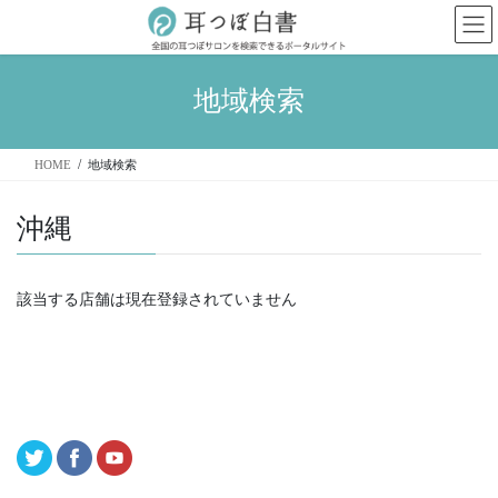
コ
ナ
ン
ビ
テ
ゲ
ン
ー
地域検索
ツ
シ
へ
ョ
ス
ン
HOME
地域検索
キ
に
ッ
移
プ
動
沖縄
該当する店舗は現在登録されていません