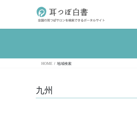
コ
ナ
ン
ビ
テ
ゲ
ン
ー
ツ
シ
へ
ョ
ス
ン
キ
に
ッ
移
HOME
地域検索
プ
動
九州