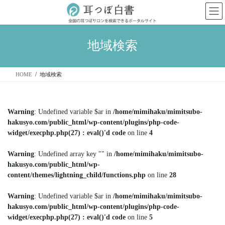
コ
ナ
ン
ビ
テ
ゲ
ン
ー
地域検索
ツ
シ
へ
ョ
ス
ン
HOME
地域検索
キ
に
ッ
移
プ
動
Warning
: Undefined variable $ar in
/home/mimihaku/mimitsubo-
hakusyo.com/public_html/wp-content/plugins/php-code-
widget/execphp.php(27) : eval()'d code
on line
4
Warning
: Undefined array key "" in
/home/mimihaku/mimitsubo-
hakusyo.com/public_html/wp-
content/themes/lightning_child/functions.php
on line
28
Warning
: Undefined variable $ar in
/home/mimihaku/mimitsubo-
hakusyo.com/public_html/wp-content/plugins/php-code-
widget/execphp.php(27) : eval()'d code
on line
5